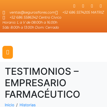
ventas@segurosflores.com
+52 686 5574205 MATRIZ
+52 686 5586342 Centro Cívico
Horario: L a V de 08:00h a 16:00h
Sâb: 8:00h a 13:00h Dom: Cerrado
TESTIMONIOS –
EMPRESARIO
FARMACÉUTICO
Inicio
Historias